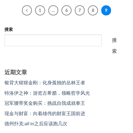
1
…
6
7
8
9
搜索
搜
索
近期文章
银背大猩猩金刚：化身孤独的丛林王者
特洛伊之神：游览古希腊，领略哲学风光
冠军腰带奖金购买：挑战自我成就拳王
现金与财富：向着雄伟的财富王国前进
德州扑克:all in之后应该跑几次