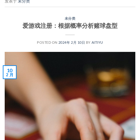
发表于
未分类
未分类
爱游戏注册：根据概率分析赌球盘型
POSTED ON
2024年 2月 10日
BY
AITIYU
10
2 月