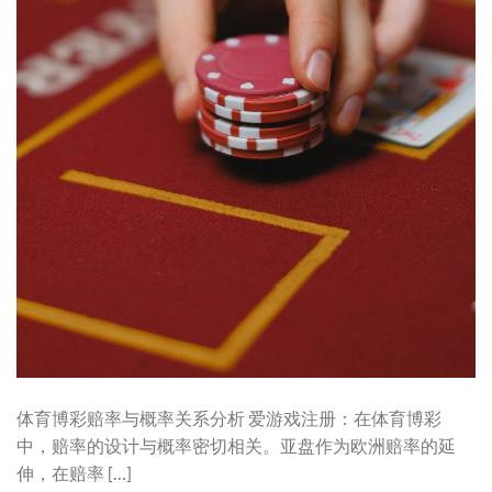
体育博彩赔率与概率关系分析 爱游戏注册：在体育博彩
中，赔率的设计与概率密切相关。亚盘作为欧洲赔率的延
伸，在赔率 […]