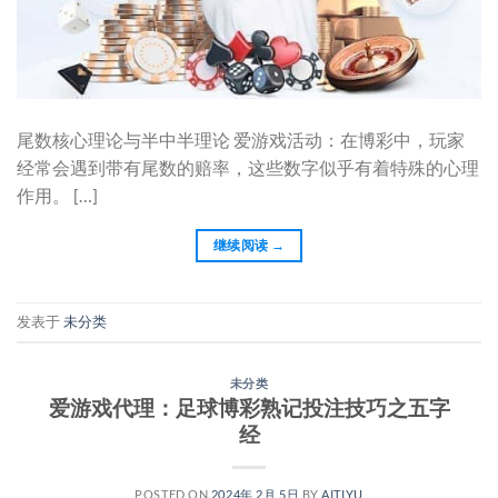
尾数核心理论与半中半理论 爱游戏活动：在博彩中，玩家
经常会遇到带有尾数的赔率，这些数字似乎有着特殊的心理
作用。 […]
继续阅读
→
发表于
未分类
未分类
爱游戏代理：足球博彩熟记投注技巧之五字
经
POSTED ON
2024年 2月 5日
BY
AITIYU