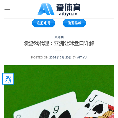
跳
到
内
容
注册账号
信誉推荐
未分类
爱游戏代理：亚洲让球盘口详解
POSTED ON
2024年 2月 20日
BY
AITIYU
20
2 月