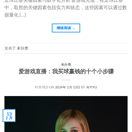
中，取胜的关键因素包括实力和状态，这些因素可以通过数
据量化 […]
继续阅读
→
发表于
未分类
未分类
爱游戏直播：我买球赢钱的十个小步骤
POSTED ON
2024年 2月 13日
BY
AITIYU
13
2 月