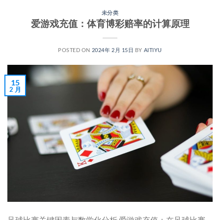
未分类
爱游戏充值：体育博彩赔率的计算原理
POSTED ON
2024年 2月 15日
BY
AITIYU
15
2 月
足球比赛关键因素与数学化分析 爱游戏充值：在足球比赛