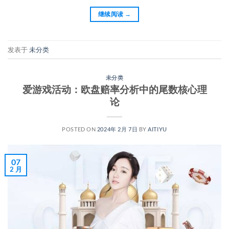
继续阅读
→
发表于
未分类
未分类
爱游戏活动：欧盘赔率分析中的尾数核心理
论
POSTED ON
2024年 2月 7日
BY
AITIYU
07
2 月