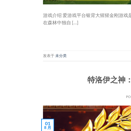
游戏介绍 爱游戏平台银背大猩猩金刚游戏
在森林中独自 […]
发表于
未分类
特洛伊之神
PO
01
8 月