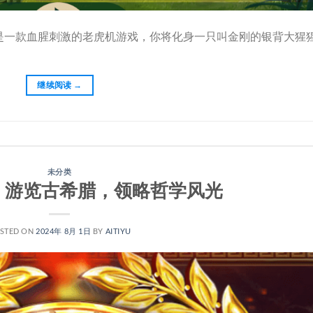
是一款血腥刺激的老虎机游戏，你将化身一只叫金刚的银背大猩
继续阅读
→
未分类
：游览古希腊，领略哲学风光
STED ON
2024年 8月 1日
BY
AITIYU