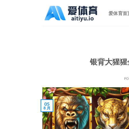
跳
到
爱体育首
内
容
银背大猩猩
PO
05
8 月