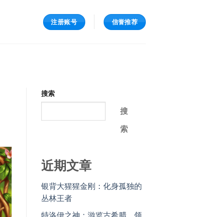
注册账号
信誉推荐
搜索
搜
索
近期文章
银背大猩猩金刚：化身孤独的
丛林王者
特洛伊之神：游览古希腊，领